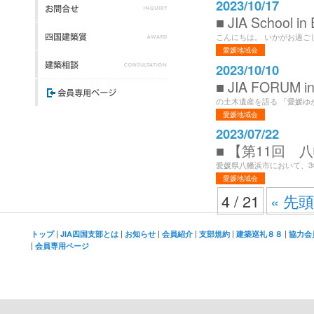
2023/10/17
■ JIA School in 
こんにちは。 いかがお過ごし
愛媛地域会
2023/10/10
■ JIA FORUM in
の土木遺産を語る 「愛媛ゆ
愛媛地域会
2023/07/22
■ 【第11回 八
愛媛県八幡浜市において、3
愛媛地域会
4 / 21
« 先
|
|
|
|
|
|
トップ
JIA四国支部とは
お知らせ
会員紹介
支部規約
建築巡礼８８
協力会
|
会員専用ページ