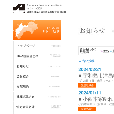
≫
徳島
≫
投稿ナビゲーション
古い投稿
←
2024/02/21
■ 宇和島市津島
1月28日（日）米国ワールド
愛媛地域会
2024/01/11
■ 小西本家離れ
小西本家離れ（付属蔵）改修完
愛媛地域会