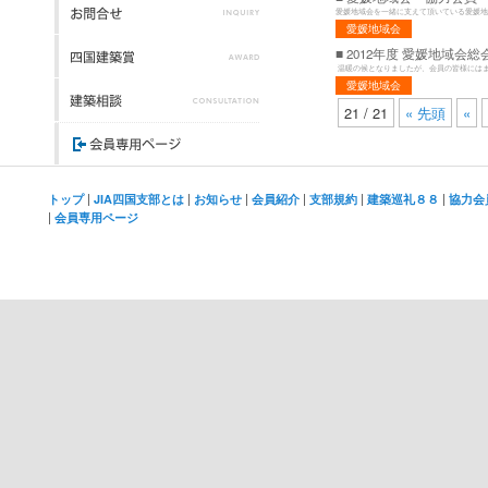
愛媛地域会を一緒に支えて頂いている愛媛地域
愛媛地域会
■ 2012年度 愛媛地域会
温暖の候となりましたが、会員の皆様にはます
愛媛地域会
21 / 21
« 先頭
«
|
|
|
|
|
|
トップ
JIA四国支部とは
お知らせ
会員紹介
支部規約
建築巡礼８８
協力会
|
会員専用ページ