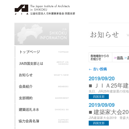
≫
徳島
≫
投稿ナビゲーション
古い投稿
←
2019/09/20
■ ＪＩＡ25
先日、JIA25年建築選の現地審
四国支部
2019/09/09
■ 建築家大会2
JIA建築家大会2019 青
四国支部