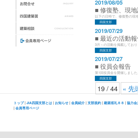
2019/08/05
■ 修復塾、現
以下の日時で、修復塾の現地講座
四国支部
2019/07/29
■ 最近の活動報
3月～の活動を掲載しておりま
四国支部
2019/07/27
■ 役員会報告
第1回役員会を開催しました
四国支部
19 / 44
« 先
|
|
|
|
|
|
トップ
JIA四国支部とは
お知らせ
会員紹介
支部規約
建築巡礼８８
協力会
|
会員専用ページ