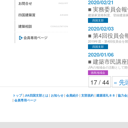
2020/02/21
■ 実務委員会報
建築家資格制度、登録建築家の
四国支部
2020/02/03
■ 第4回役員会
2019年度・第4回役員会を開催
四国支部
2020/01/06
■ 建築市民講
JIAの地域会の活動として開
徳島地域会
17 / 44
« 先
|
|
|
|
|
|
トップ
JIA四国支部とは
お知らせ
会員紹介
支部規約
建築巡礼８８
協力会
|
会員専用ページ