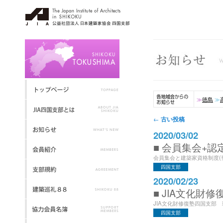
≫
徳島
≫
投稿ナビゲーション
古い投稿
←
2020/03/02
■ 会員集会+
会員集会と建築家資格制度(登
四国支部
2020/02/23
■ JIA文化財
JIA文化財修復塾四国支部 
四国支部