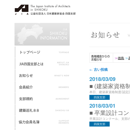
≫
徳島
≫
投稿ナビゲーション
古い投稿
←
2018/03/09
■ (建築家資
本日、建築家資格制度/認定評
四国支部
2018/03/01
■ 卒業設計コ
卒業設計コンクール、支部の
四国支部