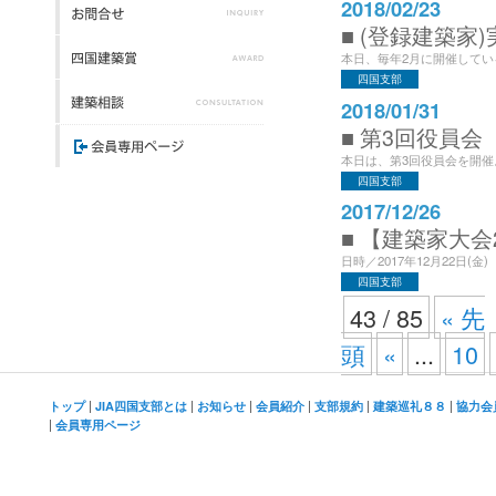
2018/02/23
■ (登録建築家
本日、毎年2月に開催してい
四国支部
2018/01/31
■ 第3回役員会
本日は、第3回役員会を開催。
四国支部
2017/12/26
■ 【建築家大会
日時／2017年12月22日(金) 
四国支部
43 / 85
« 先
頭
«
...
10
|
|
|
|
|
|
トップ
JIA四国支部とは
お知らせ
会員紹介
支部規約
建築巡礼８８
協力会
|
会員専用ページ