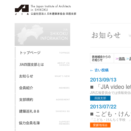
≫
徳島
≫
投稿ナビゲーション
古い投稿
←
2013/09/13
■ 「JIA video le
JIA広報委員会では情報発信の
四国支部
2013/07/22
■ こども・けん
「こども・けんちく学校 」
愛媛地域会