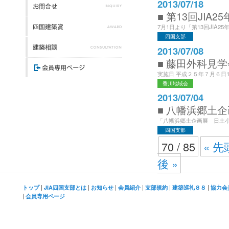
2013/07/18
■ 第13回JIA
7月1日より「第13回JIA2
四国支部
2013/07/08
■ 藤田外科見
実施日 平成２５年７月６日10：
香川地域会
2013/07/04
■ 八幡浜郷土
「八幡浜郷土企画展 日土小
四国支部
70 / 85
« 先
後 »
|
|
|
|
|
|
トップ
JIA四国支部とは
お知らせ
会員紹介
支部規約
建築巡礼８８
協力会
|
会員専用ページ