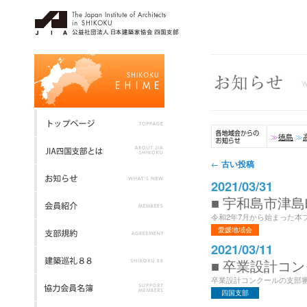
≫
徳島
≫
投稿ナビゲーション
古い投稿
←
2021/03/31
■ 宇和島市津島
令和2年7月から始まった本プ
愛媛地域会
2021/03/11
■ 卒業設計コ
卒業設計コンクールの支部審
四国支部