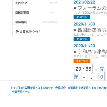
2021/02/22
■ フォーラム
「JIA・SDGs建築フォーラ
四国支部
2020/11/30
■ 四国建築賞表
12/5に予定しておりました「第
四国支部
2020/11/20
■ 宇和島市津島
2020年11月14日（土）1
愛媛地域会
29 / 85
« 先
頭
«
...
10
|
|
|
|
|
|
トップ
JIA四国支部とは
お知らせ
会員紹介
支部規約
建築巡礼８８
協力会
|
会員専用ページ