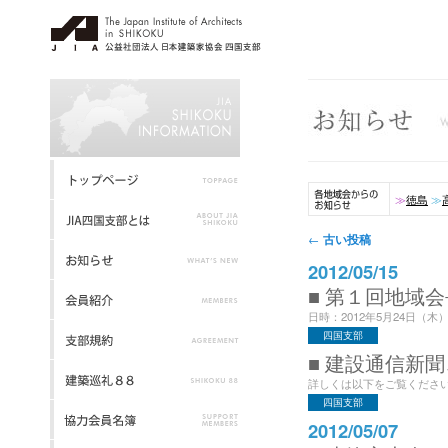
≫
徳島
≫
投稿ナビゲーション
古い投稿
←
2012/05/15
■ 第１回地域会
日時：2012年5月24日（木）
四国支部
■ 建設通信新聞
詳しくは以下をご覧ください。 
四国支部
2012/05/07