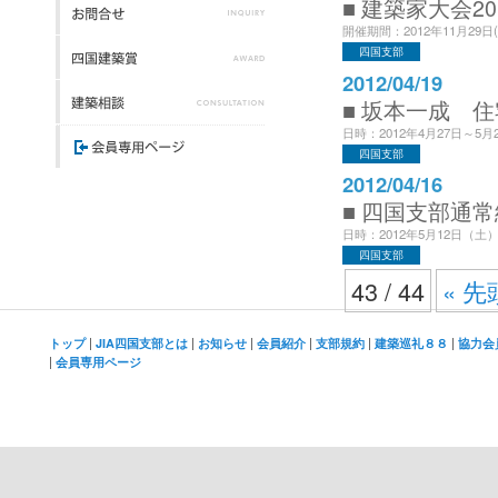
■ 建築家大会2
開催期間：2012年11月29日
四国支部
2012/04/19
■ 坂本一成 
日時：2012年4月27日～5月2
四国支部
2012/04/16
■ 四国支部通
日時：2012年5月12日（土）
四国支部
43 / 44
« 先
|
|
|
|
|
|
トップ
JIA四国支部とは
お知らせ
会員紹介
支部規約
建築巡礼８８
協力会
|
会員専用ページ