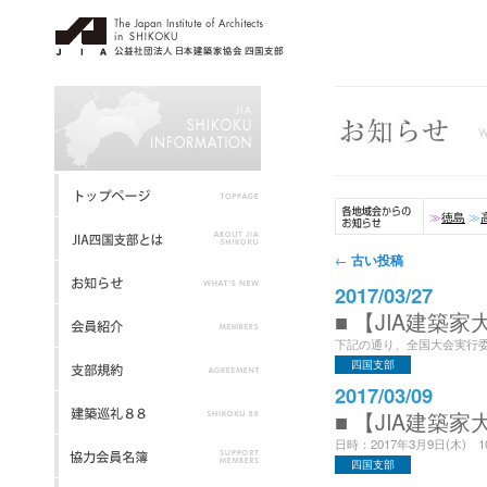
≫
徳島
≫
投稿ナビゲーション
古い投稿
←
2017/03/27
■ 【JIA建築家
下記の通り、全国大会実行委員会
四国支部
2017/03/09
■ 【JIA建築家大
日時：2017年3月9日(木) 1
四国支部