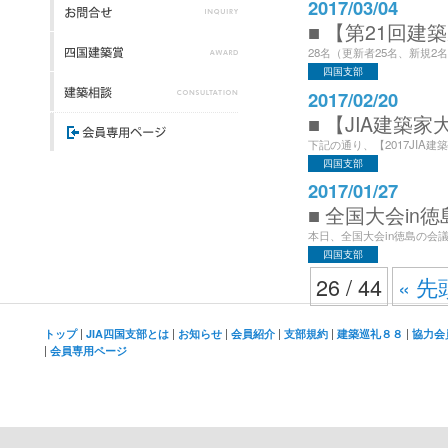
2017/03/04
■ 【第21回建
28名（更新者25名、新規2
四国支部
2017/02/20
■ 【JIA建築家大
下記の通り、【2017JIA建
四国支部
2017/01/27
■ 全国大会in徳
本日、全国大会in徳島の会
四国支部
26 / 44
« 先
|
|
|
|
|
|
トップ
JIA四国支部とは
お知らせ
会員紹介
支部規約
建築巡礼８８
協力会
|
会員専用ページ