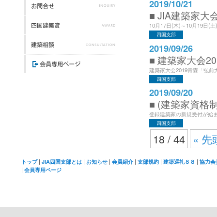
2019/10/21
■ JIA建築家大会
10月17日(木)～10月19日
四国支部
2019/09/26
■ 建築家大会20
建築家大会2019青森「弘前大
四国支部
2019/09/20
■ (建築家資格
登録建築家の新規受付が始まっ
四国支部
18 / 44
« 先
|
|
|
|
|
|
トップ
JIA四国支部とは
お知らせ
会員紹介
支部規約
建築巡礼８８
協力会
|
会員専用ページ