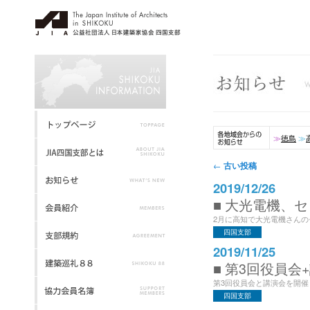
≫
徳島
≫
投稿ナビゲーション
古い投稿
←
2019/12/26
■ 大光電機、
2月に高知で大光電機さんのセ
四国支部
2019/11/25
■ 第3回役員会
第3回役員会と講演会を開催しまし
四国支部