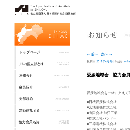
投稿ナビゲーション
前へ
次へ
←
→
投稿日:
2012年4月3日
作成者:
ehim
愛媛地域会 協力会
愛媛地域会を一緒に支えて
■日機愛媛株式会社
■宮地電機株式会社
■有限会社 加江工業
■株式会社バンドー
■三德電機株式会社
■四国ガス株式会社 松山