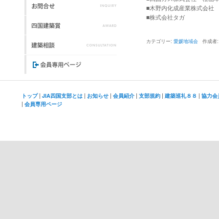
■木野内化成産業株式会社
■株式会社タガ
カテゴリー:
愛媛地域会
作成者
|
|
|
|
|
|
トップ
JIA四国支部とは
お知らせ
会員紹介
支部規約
建築巡礼８８
協力会
|
会員専用ページ