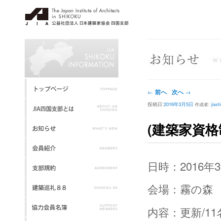
投稿ナビゲーション
前へ
次へ
←
→
投稿日:
2016年3月5日
作成者:
jias
(建築家資
日時：2016年3
会場：霧の森 
内容：更新/1