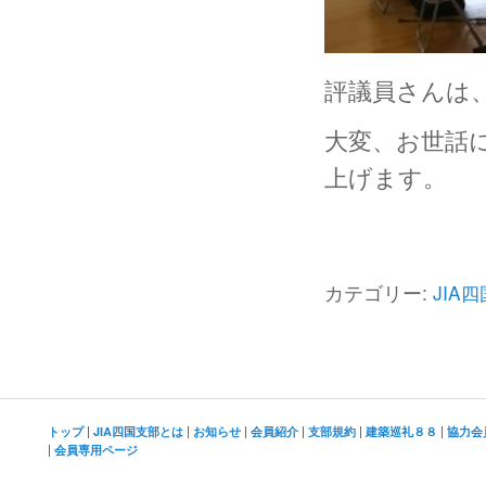
評議員さんは
大変、お世話
上げます。
カテゴリー:
JIA
|
|
|
|
|
|
トップ
JIA四国支部とは
お知らせ
会員紹介
支部規約
建築巡礼８８
協力会
|
会員専用ページ