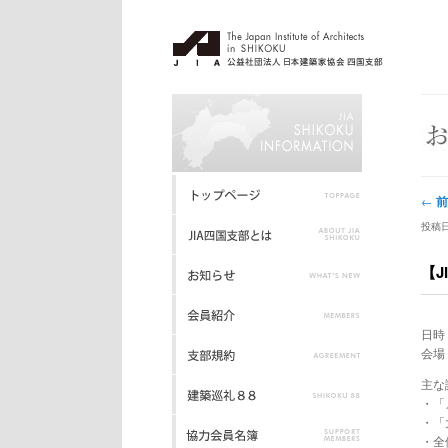
投稿
前
←
投稿日
【J
日時：
会場
主な
・「
・「
・全