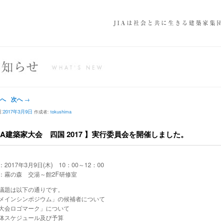
ナビゲーション
へ
次へ
→
:
2017年3月9日
作成者:
tokushima
IA建築家大会 四国 2017 】実行委員会を開催しました。
2017年3月9日(木) 10：00～12：00
：霧の森 交湯～館2F研修室
議題は以下の通りです。
メインシンポジウム」の候補者について
大会ロゴマーク」について
体スケジュール及び予算