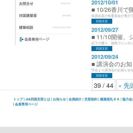
2012/10/01
■ 10/26香川
役員会及び各委員会が香川で
四国支部
2012/09/27
■ 11/10開
以下の通り、徳島でシンポジ
四国支部
2012/09/24
■ 講演会のお
学会より講演会のお知らせが
四国支部
39 / 44
« 先
|
|
|
|
|
|
トップ
JIA四国支部とは
お知らせ
会員紹介
支部規約
建築巡礼８８
協力会
|
会員専用ページ