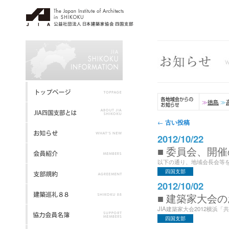
≫
徳島
≫
投稿ナビゲーション
古い投稿
←
2012/10/22
■ 委員会、開
以下の通り、地域会長会等を
四国支部
2012/10/02
■ 建築家大会
JIA建築家大会2012横浜「
四国支部