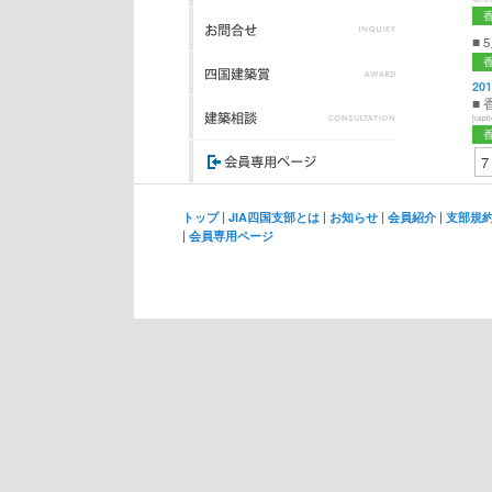
■
201
■
[capt
7
|
|
|
|
トップ
JIA四国支部とは
お知らせ
会員紹介
支部規
|
会員専用ページ