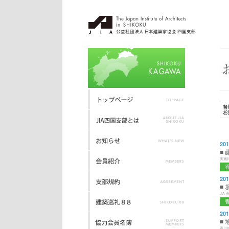
投
201
■
実施日
201
■
JI
201
■
香川