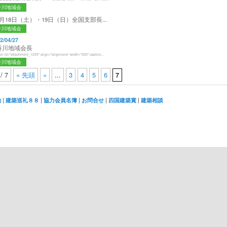
香川地域会
 5月18日（土）・19日（日）全国支部長...
香川地域会
2/04/27
 香川地域会長
ion id="attachment_1255" align="alignnone" width="300" caption...
香川地域会
 / 7
« 先頭
«
...
3
4
5
6
7
|
|
|
|
|
約
建築巡礼８８
協力会員名簿
お問合せ
四国建築賞
建築相談