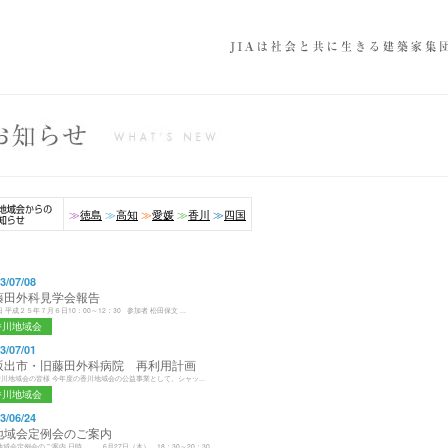
≫
徳島
≫
高知
≫
愛媛
≫
香川
≫
四国
稿ナビゲーション
3/07/08
 藤田外科見学会報告
 平成２５年７月６日10：00～12：30 参加者 松田保文 ...
香川地域会
3/07/01
 坂出市・旧藤田外科病院 再利用計画
A 香川地域会の皆様 今年度の香川地域会の公益事業として、シャッ...
香川地域会
3/06/24
 地域会定例会のご案内
地域会定例会のご案内 日時 6月27日（木） 18：30～20：30...