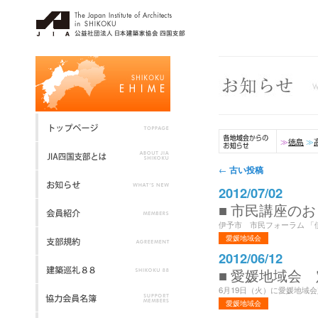
≫
徳島
≫
投稿ナビゲーション
古い投稿
←
2012/07/02
■ 市民講座の
伊予市 市民フォーラム 「
愛媛地域会
2012/06/12
■ 愛媛地域会
6月19日（火）に愛媛地域会
愛媛地域会