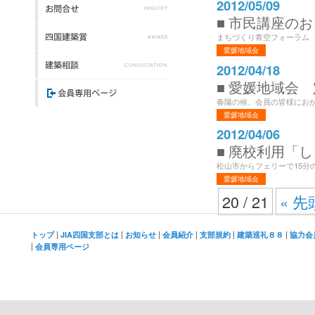
2012/05/09
■ 市民講座の
まちづくり青空フォーラム 
愛媛地域会
2012/04/18
■ 愛媛地域会
春陽の候、会員の皆様におか
愛媛地域会
2012/04/06
■ 廃校利用「し
松山市からフェリーで15分
愛媛地域会
20 / 21
« 先
|
|
|
|
|
|
トップ
JIA四国支部とは
お知らせ
会員紹介
支部規約
建築巡礼８８
協力会
|
会員専用ページ